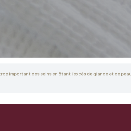
rop important des seins en ôtant l’excès de glande et de peau 