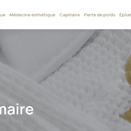
que
Médecine esthétique
Capillaire
Perte de poids
Épila
maire