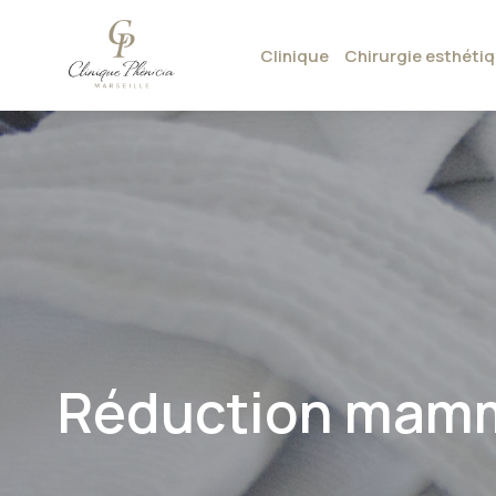
Clinique
Chirurgie esthéti
Réduction mam