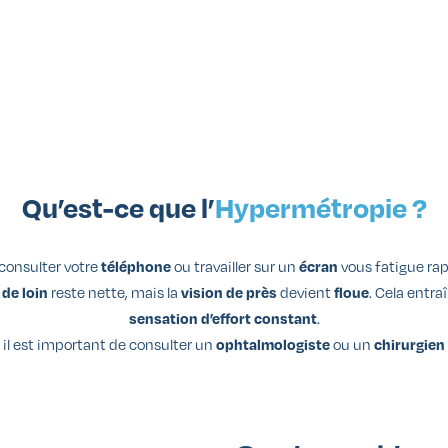
Qu’est-ce que l’
Hypermétropie ?
 consulter votre
ou travailler sur un
vous fatigue ra
téléphone
écran
reste nette, mais la
devient
. Cela entr
 de loin
vision de près
floue
.
sensation d’effort constant
il est important de consulter un
ou un
ophtalmologiste
chirurgien