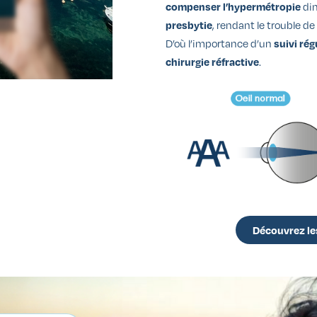
dim
compenser l’hypermétropie
, rendant le trouble d
presbytie
D’où l’importance d’un
suivi rég
.
chirurgie réfractive
Découvrez le