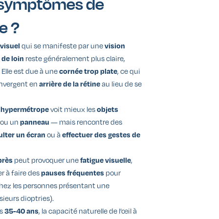
s symptômes de
e ?
qui se manifeste par une
 visuel
vision
reste généralement plus claire,
 de loin
. Elle est due à une
, ce qui
cornée trop plate
nvergent en
au lieu de se
arrière de la rétine
voit mieux les
 hypermétrope
objets
ou un
— mais rencontre des
panneau
ou à
lter un écran
effectuer des gestes de
peut provoquer une
,
près
fatigue visuelle
ger à faire des
pour
pauses fréquentes
hez les personnes présentant une
sieurs dioptries).
ès
, la capacité naturelle de l’œil à
35-40 ans