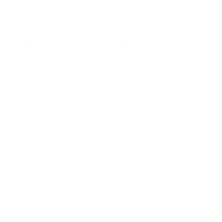
 laser
Défauts de vision
Esthétique du regard
IE