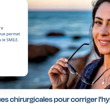
re
 vue permet
u le SMILE.
es chirurgicales pour corriger l'