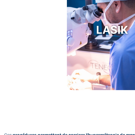
Chirurgie rapide et
Technique de correction 
LASIK
de référence. Elle utilise 
excimer et femtos
Récupération quasi imméd
En savoir plus sur LASI
Ces
procédures permettent de corriger l’hypermétropie de man