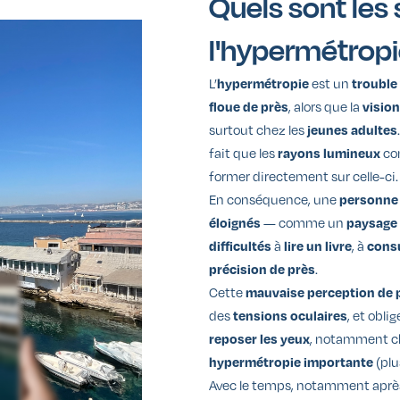
Quels sont le
l'hypermétropi
L’
est un
hypermétropie
trouble
, alors que la
floue de près
vision
surtout chez les
jeunes adultes
fait que les
co
rayons lumineux
former directement sur celle-ci.
En conséquence, une
personne
— comme un
éloignés
paysage
à
, à
difficultés
lire un livre
consu
.
précision de près
Cette
mauvaise perception de 
des
, et obli
tensions oculaires
, notamment c
reposer les yeux
(plu
hypermétropie importante
Avec le temps, notamment apr