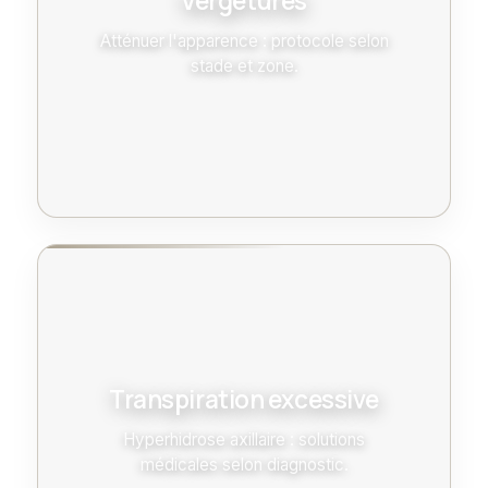
Vergetures
Atténuer l'apparence : protocole selon
stade et zone.
Transpiration excessive
Hyperhidrose axillaire : solutions
médicales selon diagnostic.