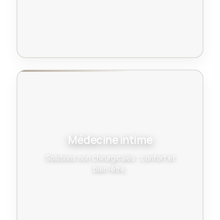
Médecine intime
Solutions non chirurgicales : confort et
bien-être.