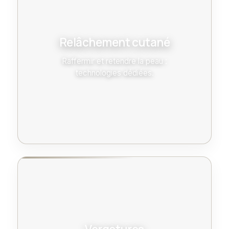
Relâchement cutané
Raffermir et retendre la peau :
technologies dédiées.