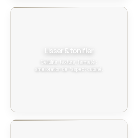
Lisser & tonifier
Cellulite, texture, fermeté :
amélioration de l'aspect cutané.