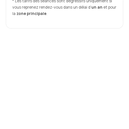
* Les tarifs des séances sont dégressifs uniquement si
vous reprenez rendez-vous dans un délai d’
un an
et pour
la
zone principale
.