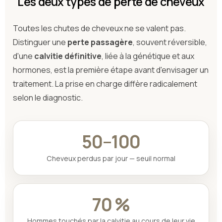
Les deux types de perte de cheveux
Toutes les chutes de cheveux ne se valent pas.
Distinguer une
perte passagère
, souvent réversible,
d'une
calvitie définitive
, liée à la génétique et aux
hormones, est la première étape avant d'envisager un
traitement. La prise en charge diffère radicalement
selon le diagnostic.
50–100
Cheveux perdus par jour — seuil normal
70 %
Hommes touchés par la calvitie au cours de leur vie