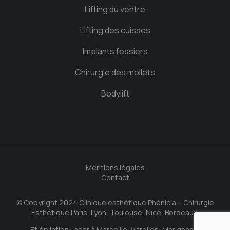
Lifting du ventre
Lifting des cuisses
Implants fessiers
Chirurgie des mollets
Bodylift
Mentions légales
Contact
© Copyright 2024 Clinique esthétique Phénicia – Chirurgie
Esthétique Paris,
Lyon
, Toulouse, Nice,
Bordeaux.
Et épilation Laser à Marseille,
Vitrolles
,
Marignane
.