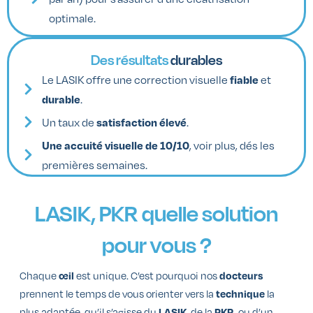
optimale.
Des résultats
durables
Le LASIK offre une correction visuelle
et
fiable
.
durable
Un taux de
.
satisfaction élevé
, voir plus, dés les
Une
accuité visuelle de 10/10
premières semaines.
LASIK, PKR
quelle solution
pour vous ?
Chaque
est unique. C’est pourquoi nos
œil
docteurs
prennent le temps de vous orienter vers la
la
technique
plus adaptée, qu’il s’agisse du
, de la
, ou d’un
LASIK
PKR