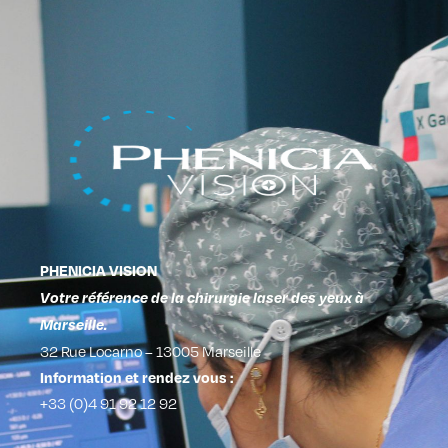
PHENICIA VISION
Votre référence de la chirurgie laser des yeux à
Marseille.
32 Rue Locarno – 13005 Marseille
Information et rendez vous :
+33 (0)4 91 92 12 92