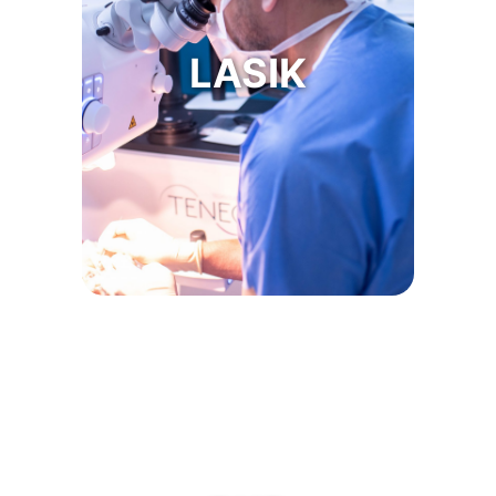
Technique de correction laser de
➜
référence. Elle utilise un laser excimer
LASIK
et femtoseconde.
Récupération quasi immédiate.
➜
En savoir plus sur LASIK
Adaptée aux cornées fines
➜
Adaptés aux métiers physiques
➜
(pompiers, militaires..) ou sports de
contact.