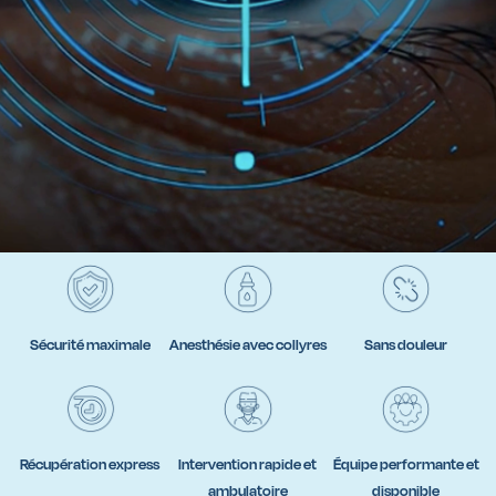
Sécurité maximale
Anesthésie avec collyres
Sans douleur
Récupération express
Intervention rapide et
Équipe performante et
ambulatoire
disponible