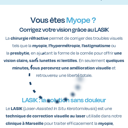
Vous êtes
Myope ?
Corrigez votre vision grâce au LASIK
La
permet de corriger des troubles visuels
chirurgie réfractive
tels que la
,
,
ou
myopie
l’hypermétropie
l’astigmatisme
la
, en ajustant la forme de la cornée pour offrir
presbytie
une
. En seulement
vision claire, sans lunettes ni lentilles
quelques
et
minutes, vous percevrez une amélioration visuelle
retrouverez une liberté totale.
LASIK :
la solution sans douleur
Le
(
) est une
LASIK
Laser-Assisted In Situ Keratomileusis
utilisée dans notre
technique de correction visuelle au laser
pour traiter efficacement la
,
clinique à Marseille
myopie