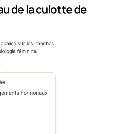
au de la culotte de
localisé sur les hanches
iologie féminine.
:
ée
gements hormonaux