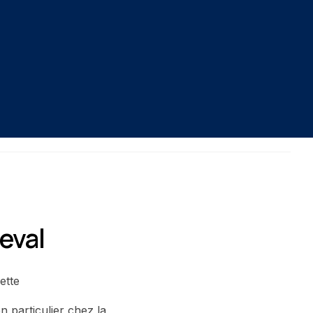
heval
ette
n particulier chez la