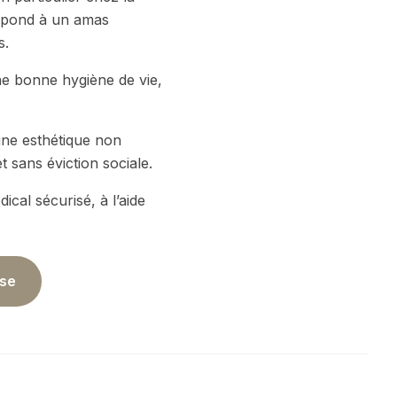
respond à un amas
s.
ne bonne hygiène de vie,
ine esthétique non
t sans éviction sociale.
cal sécurisé, à l’aide
yse