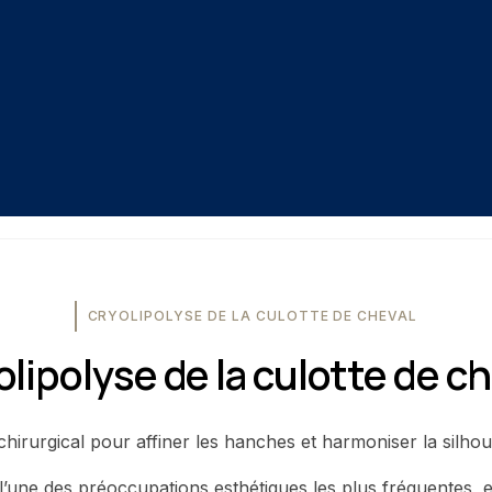
CRYOLIPOLYSE DE LA CULOTTE DE CHEVAL
lipolyse de la culotte de c
hirurgical pour affiner les hanches et harmoniser la silhou
 l’une des préoccupations esthétiques les plus fréquentes, e