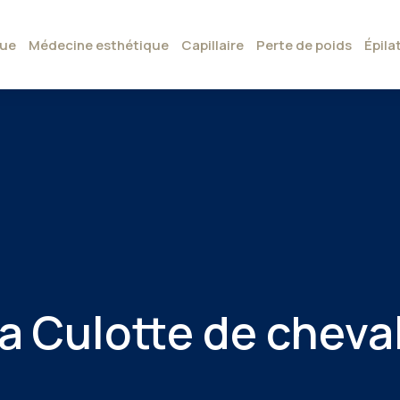
que
Médecine esthétique
Capillaire
Perte de poids
Épila
la Culotte de cheva