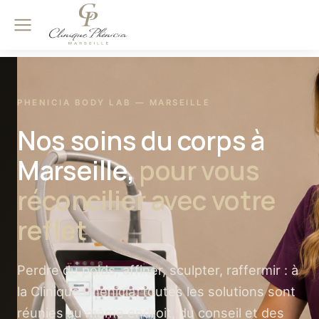
PHENICIA BODY LAB — MARSEILLE
Nos soins du corps à
Marseille,
pour vous
réconcilier avec votre
reflet
Perdre du poids, affiner, sculpter, raffermir : à
la Clinique Phenicia, toutes les solutions sont
réunies au même endroit, du conseil et des