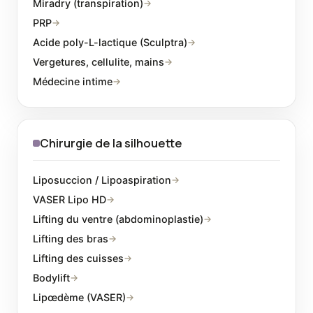
Miradry (transpiration)
→
PRP
→
Acide poly-L-lactique (Sculptra)
→
Vergetures, cellulite, mains
→
Médecine intime
→
Chirurgie de la silhouette
Liposuccion / Lipoaspiration
→
VASER Lipo HD
→
Lifting du ventre (abdominoplastie)
→
Lifting des bras
→
Lifting des cuisses
→
Bodylift
→
Lipœdème (VASER)
→