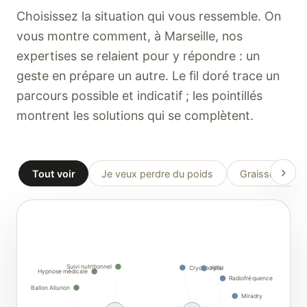
Choisissez la situation qui vous ressemble. On
vous montre comment, à Marseille, nos
expertises se relaient pour y répondre : un
geste en prépare un autre. Le fil doré trace un
parcours possible et indicatif ; les pointillés
montrent les solutions qui se complètent.
›
Tout voir
Je veux perdre du poids
Graisse locali
Suivi nutritionnel
Cryolipolyse
HIFU
Hypnose médicale
Radiofréquence
Ballon Allurion
Miradry