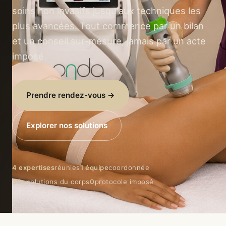
soins non invasifs jusqu'aux techniques les
plus avancées. Tout commence par un bilan
et un conseil sur-mesure, jamais par un acte
imposé.
Prendre rendez-vous →
Explorer nos solutions
4 expertises
réunies
1 équipe
coordonnée
30+
solutions du corps
0
protocole imposé