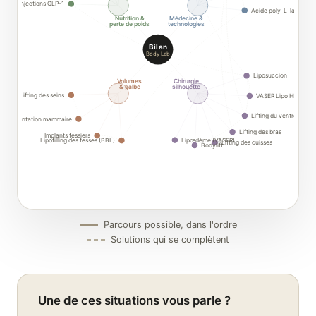
Injections GLP-1
Acide poly-L-lactique
Nutrition &
Médecine &
perte de poids
technologies
Bilan
Body Lab
Liposuccion
Volumes
Chirurgie
& galbe
silhouette
Lifting des seins
VASER Lipo HD
Lifting du ventre
Augmentation mammaire
Lifting des bras
Implants fessiers
Lipœdème (VASER)
Lipofilling des fesses (BBL)
Lifting des cuisses
Bodylift
Parcours possible, dans l'ordre
Solutions qui se complètent
Une de ces situations vous parle ?