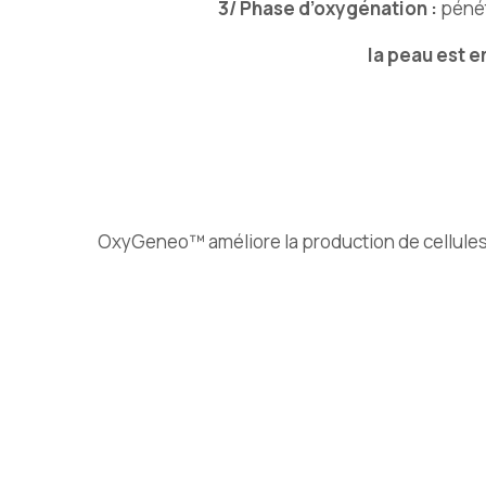
3/ Phase d’oxygénation :
pénét
la peau est e
OxyGeneo™ améliore la production de cellules, p