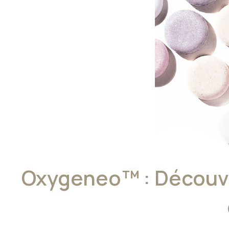
Oxygeneo™ : Découvr