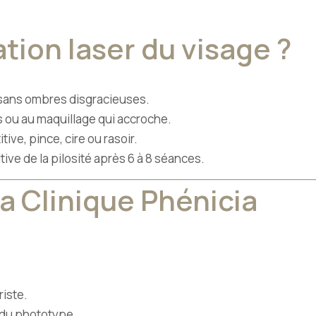
ation laser du visage ?
 sans ombres disgracieuses.
les ou au maquillage qui accroche.
tive, pince, cire ou rasoir.
tive de la pilosité après 6 à 8 séances.
la Clinique Phénicia
iste.
t du phototype.