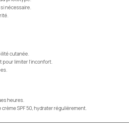
si nécessaire.
ité.
ilité cutanée.
pour limiter l’inconfort.
ées.
ues heures.
e crème SPF 50, hydrater régulièrement.