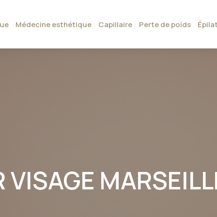
que
Médecine esthétique
Capillaire
Perte de poids
Épila
R VISAGE MARSEILL