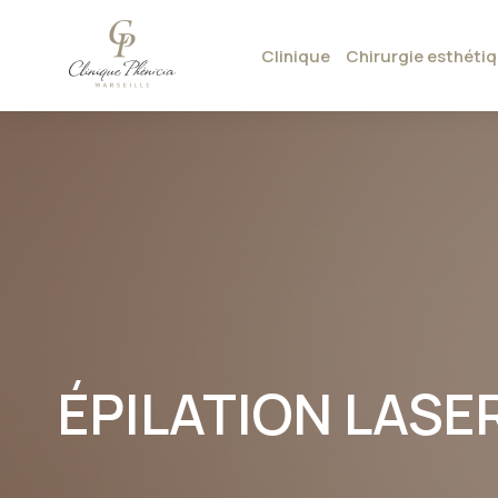
Clinique
Chirurgie esthéti
ÉPILATION LASE