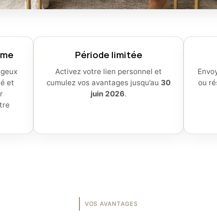
mme
Période limitée
ageux
Activez votre lien personnel et
Envoy
té et
cumulez vos avantages jusqu’au
30
ou ré
r
juin 2026
.
tre
VOS AVANTAGES