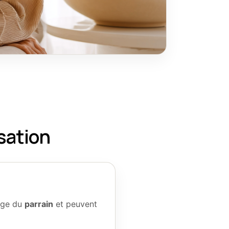
isation
age du
parrain
et peuvent