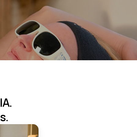
IA.
s.