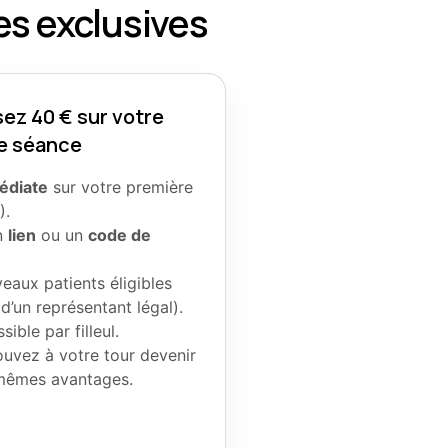
ses exclusives
sez 40 € sur votre
e séance
édiate
sur votre première
).
un
lien
ou un
code de
eaux patients éligibles
’un représentant légal).
sible par filleul.
pouvez à votre tour devenir
s mêmes avantages.