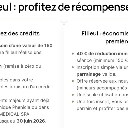
leul : profitez de récompen
lez des crédits
Filleul : économi
premièr
soin d'une valeur de 150
e filleul réalise une
40 € de réduction imm
séance (minimum 150 €
n
(remise à zéro du
Inscription simple via 
parrainage
valide.
bles dans votre
Offre réservée aux nouv
ables à raison d’un crédit
(mineurs accompagnés d
Une seule utilisation pos
ents majeurs ayant déjà
Une fois inscrit, vous 
inique Phenicia ou dans
parrain et profiter de
 MEDICAL SPA.
jusqu’au
30 juin 2026
.