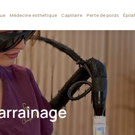
que
Médecine esthétique
Capillaire
Perte de poids
Épila
arrainage