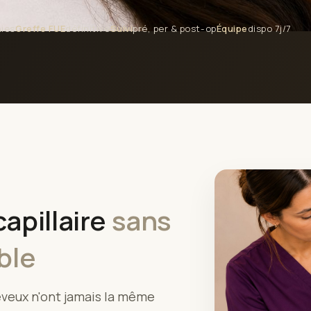
nies
Greffe FUE
définitive
Suivi
pré, per & post-op
Équipe
dispo 7j/7
apillaire
sans
ble
veux n'ont jamais la même