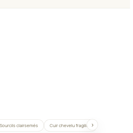
›
Sourcils clairsemés
Cuir chevelu fragilisé
Consolider une