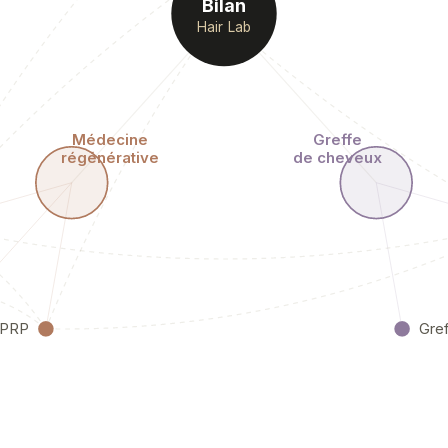
Bilan
Hair Lab
Médecine
Greffe
régénérative
de cheveux
e PRP
Gref