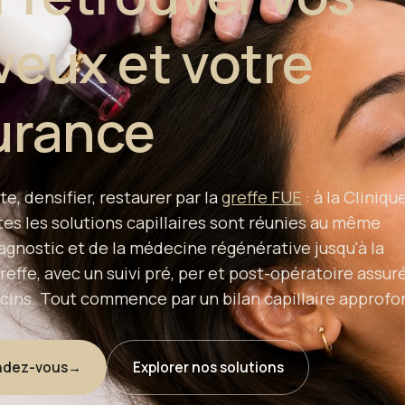
eux et votre
urance
te, densifier, restaurer par la
greffe FUE
: à la Cliniqu
tes les solutions capillaires sont réunies au même
iagnostic et de la médecine régénérative jusqu'à la
reffe, avec un suivi pré, per et post-opératoire assur
ins. Tout commence par un bilan capillaire approfo
ndez-vous
→
Explorer nos solutions