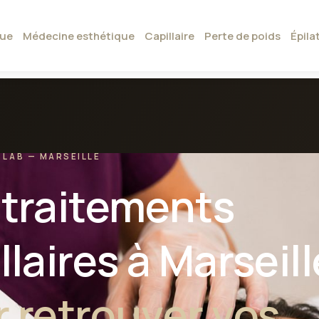
que
Médecine esthétique
Capillaire
Perte de poids
Épila
 LAB — MARSEILLE
 traitements
llaires à Marseill
 retrouver vos