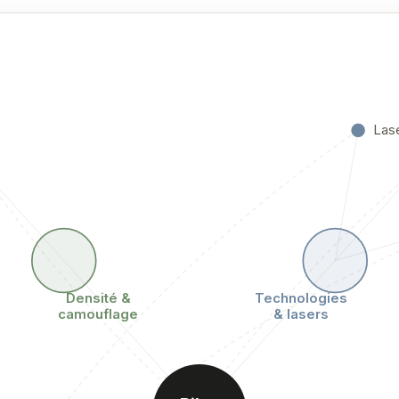
Las
Densité &
Technologies
camouflage
& lasers