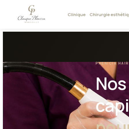
Clinique
Chirurgie esthéti
PHENICIA HAIR
Nos
capi
pour