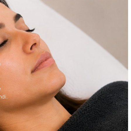
e
é
ndi.