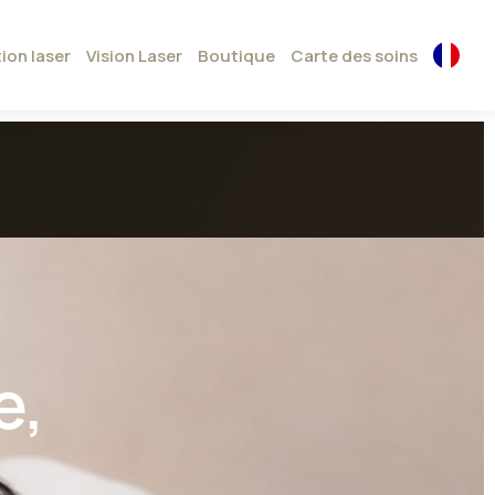
tion laser
Vision Laser
Boutique
Carte des soins
e,