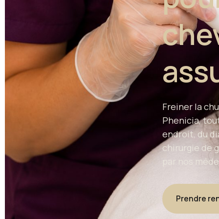
chev
ass
Freiner la chu
Phenicia, tou
endroit, du d
chirurgie de g
par nos médec
Prendre re