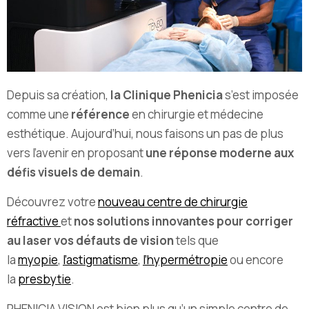
Depuis sa création,
la Clinique Phenicia
s’est imposée
comme une
référence
en chirurgie et médecine
esthétique. Aujourd’hui, nous faisons un pas de plus
vers l’avenir en proposant
une réponse moderne aux
défis visuels de demain
.
Découvrez votre
nouveau centre de chirurgie
réfractive
et
nos solutions innovantes pour corriger
au laser vos défauts de vision
tels que
la
myopie
,
l’astigmatisme
,
l’hypermétropie
ou encore
la
presbytie
.
PHENICIA VISION est bien plus qu’un simple centre de