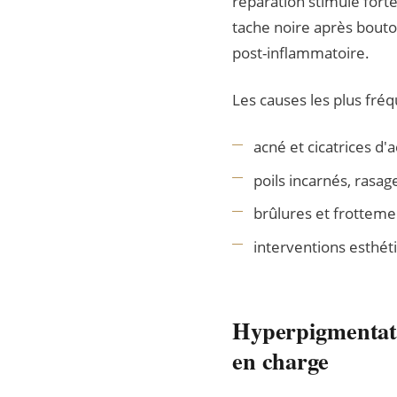
réparation stimule forte
tache noire après bouto
post-inflammatoire.
Les causes les plus fréq
acné et cicatrices d'
poils incarnés, rasage
brûlures et frotteme
interventions esthé
Hyperpigmentatio
en charge