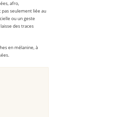
es, afro,
t pas seulement liée au
cielle ou un geste
laisse des traces
ches en mélanine, à
sées.