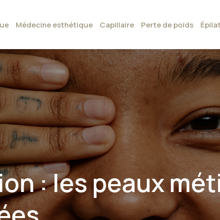
que
Médecine esthétique
Capillaire
Perte de poids
Épila
n : les peaux méti
nées