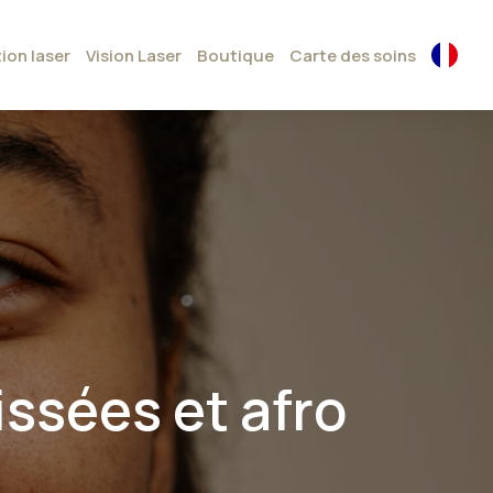
tion laser
Vision Laser
Boutique
Carte des soins
ssées et afro