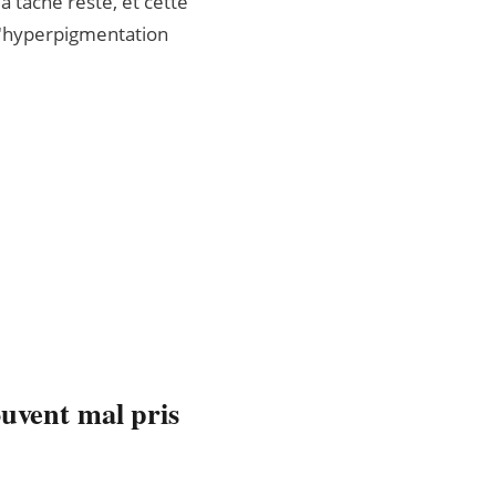
 tache reste, et cette
 l'hyperpigmentation
ouvent mal pris