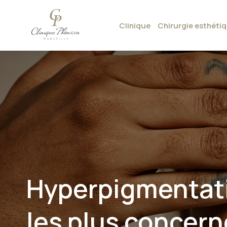
Clinique
Chirurgie esthéti
Hyperpigmentatio
les plus concer