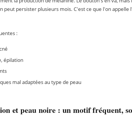
ment la production de mélanine. Le bouton s'en va, mais la
n peut persister plusieurs mois. C'est ce que l'on appelle
uentes :
acné
, épilation
nts
tiques mal adaptées au type de peau
n et peau noire : un motif fréquent, s