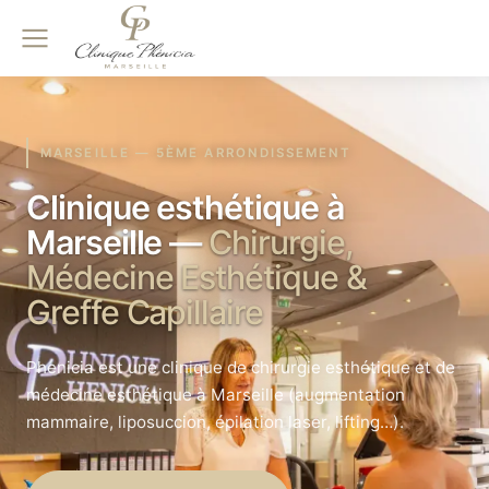
MARSEILLE — 5ÈME ARRONDISSEMENT
Clinique esthétique à
Marseille —
Chirurgie,
Médecine Esthétique &
Greffe Capillaire
Phenicia est une clinique de chirurgie esthétique et de
médecine esthétique à Marseille (augmentation
mammaire, liposuccion, épilation laser, lifting…).