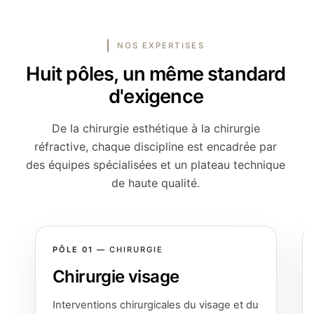
NOS EXPERTISES
Huit pôles, un même standard
d'exigence
De la chirurgie esthétique à la chirurgie
réfractive, chaque discipline est encadrée par
CHIRURGIE VISAGE
des équipes spécialisées et un plateau technique
Survolez une intervention pour
de haute qualité.
la découvrir
PÔLE 01 —
CHIRURGIE
01
PÔLE
Chirurgie visage
Interventions chirurgicales du visage et du