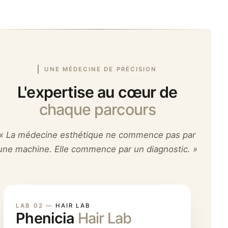
UNE MÉDECINE DE PRÉCISION
L'expertise au cœur de
chaque parcours
« La médecine esthétique ne commence pas par
une machine. Elle commence par un diagnostic. »
LAB 01 —
LAB 02 —
LAB 03 —
LAB 04 —
SKIN LAB
HAIR LAB
BODY LAB
ETHNIC BEAUTY LAB
Phenicia
Phenicia
Phenicia
Phenicia
Skin Lab
Hair Lab
Body Lab
Ethnic Beauty