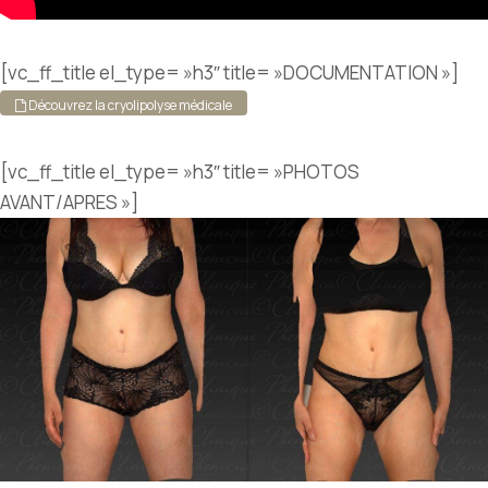
[vc_ff_title el_type= »h3″ title= »DOCUMENTATION »]
Découvrez la cryolipolyse médicale
[vc_ff_title el_type= »h3″ title= »PHOTOS
AVANT/APRES »]