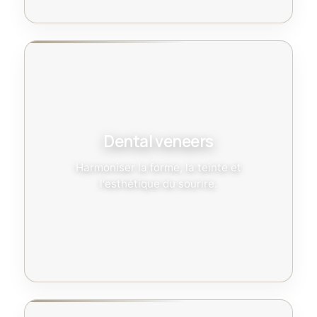
Dental veneers
Harmoniser la forme, la teinte et
l'esthétique du sourire.