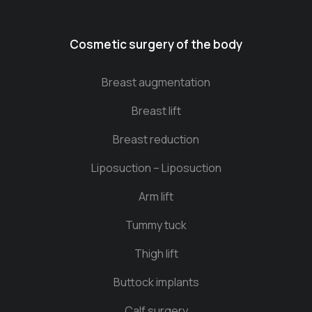
Cosmetic surgery of the body
Breast augmentation
Breast lift
Breast reduction
Liposuction – Liposuction
Arm lift
Tummy tuck
Thigh lift
Buttock implants
Calf surgery