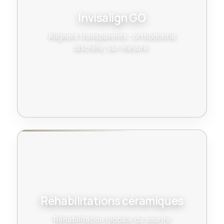
Invisalign GO
Aligners transparents : orthodontie
discrète, sur mesure.
Réhabilitations céramiques
Réhabilitation globale du sourire